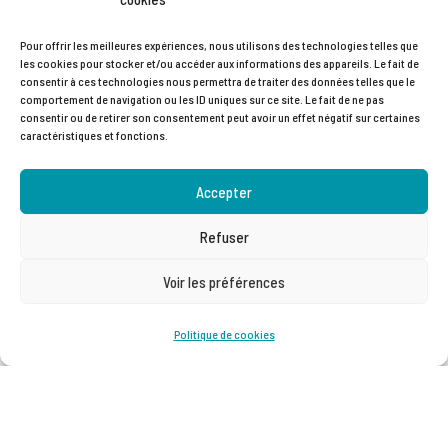
Les économies de CO2 réalisées avec le
Pour offrir les meilleures expériences, nous utilisons des technologies telles que
mélange Diesel HVO RE32 sont de 25 % par
les cookies pour stocker et/ou accéder aux informations des appareils. Le fait de
consentir à ces technologies nous permettra de traiter des données telles que le
rapport au diesel fossile. Comme le HVO
comportement de navigation ou les ID uniques sur ce site. Le fait de ne pas
consentir ou de retirer son consentement peut avoir un effet négatif sur certaines
contient moins de substances indésirables
caractéristiques et fonctions.
telles que soufre et composés aromatiques,
Accepter
il brûle très proprement et émet moins de
suie.
Refuser
Voir les préférences
Une étape de plus vers un avenir plus propre
Politique de cookies