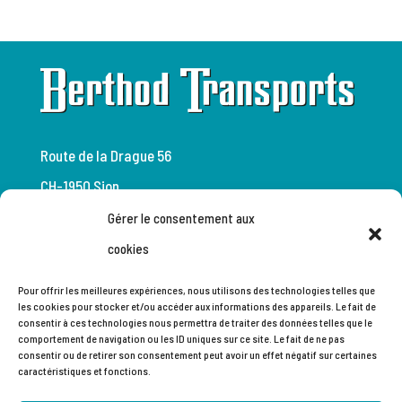
Route de la Drague 56
CH-1950 Sion
Gérer le consentement aux
+41 (0)27 205 66 33
cookies
+41 (0) 27 205 66 35
Pour offrir les meilleures expériences, nous utilisons des technologies telles que
les cookies pour stocker et/ou accéder aux informations des appareils. Le fait de
dispo@berthodtransports.ch
consentir à ces technologies nous permettra de traiter des données telles que le
comportement de navigation ou les ID uniques sur ce site. Le fait de ne pas
consentir ou de retirer son consentement peut avoir un effet négatif sur certaines
caractéristiques et fonctions.
Politique de confidentialité